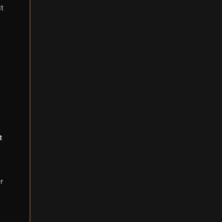
t
t
r