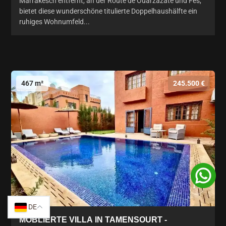
Marrakesch entfernt, an der Route de Ouarzazate und Fès,
bietet diese wunderschöne titulierte Doppelhaushälfte ein
ruhiges Wohnumfeld...
467 m²
245.500 €
DE
MÖBLIERTE VILLA IN TAMENSOURT -