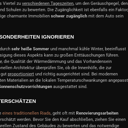
s Viertel zu
verschiedenen Tageszeiten
, um den Geräuschpegel, den
d Schulen zu bewerten. Die Zugänglichkeit ist ebenfalls ein Faktor
inige charmante Immobilien
schwer zugänglich
mit dem Auto sein
ESONDERHEITEN IGNORIEREN
 durch
sehr heiße Sommer
und manchmal kühle Winter, beeinflusst
sigung dieses Aspekts kann zu großen Enttäuschungen führen.
e
, die Qualität der Wärmedämmung und das Vorhandensein
onellen Architektur überprüfen Sie, ob die Innenhöfe, die zur
 gut
proportioniert
und richtig ausgerichtet sind. Bei modernen
deten Materialien an die lokalen Temperaturschwankungen angepasst
 Sonnenschutzvorrichtungen
ausgestattet sind.
TERSCHÄTZEN
re
eines traditionellen Riads
, geht oft mit
Renovierungsarbeiten
rschätzt werden. Bevor Sie den Kauf abschließen, ziehen Sie einen
urellen Zustand des Gebäudes zu bewerten und das notwendige