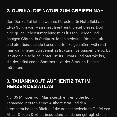
2.
OURIKA: DIE NATUR ZUM GREIFEN NAH
Das Ourika-Tal ist ein wahres Paradies für Naturliebhaber.
Etwa 30 km von Marrakesch entfernt, bietet dieses Dorf
eine grüne Lebensumgebung mit Flüssen, Bergen und
üppigen Gärten. In Ourika zu leben bedeutet, frische Luft
und atemberaubende Landschaften zu genießen, während
man dank neuer Straßeninfrastrukturen verbunden bleibt. Es
ist auch ein sehr beliebter Ort für Expats und Marrakchis,
die der drückenden Sommerhitze der Stadt entfliehen
möchten.
3.
TAHANNAOUT: AUTHENTIZITÄT IM
HERZEN DES ATLAS
Nur 35 Minuten von Marrakesch entfernt, besticht
Tahannaout durch seine Authentizität und den
atemberaubenden Blick auf die schneebedeckten Gipfel des
Atlas. Dieses Dorf ist besonders bei denen gefragt, die in