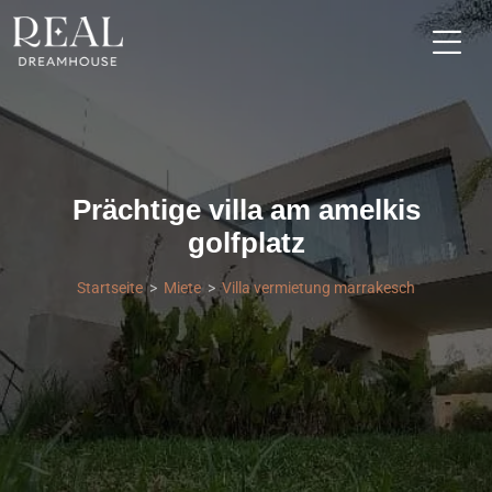
Prächtige villa am amelkis
golfplatz
Startseite
Miete
Villa vermietung marrakesch