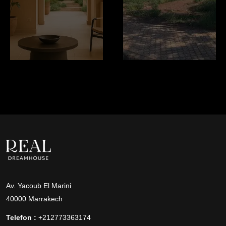
Av. Yacoub El Marini
40000 Marrakech
Telefon :
+212773363174