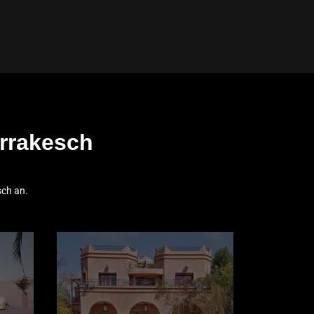
arrakesch
sch an.