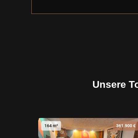
Unsere T
164 m²
361.900 €