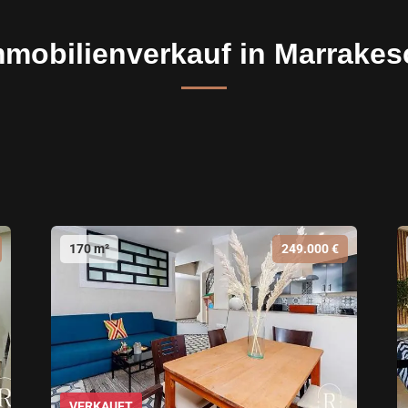
mmobilienverkauf in Marrakes
170 m²
249.000 €
VERKAUFT