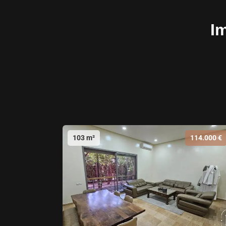
I
103 m²
114.000 €