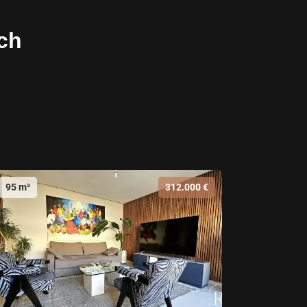
ch
95 m²
312.000 €