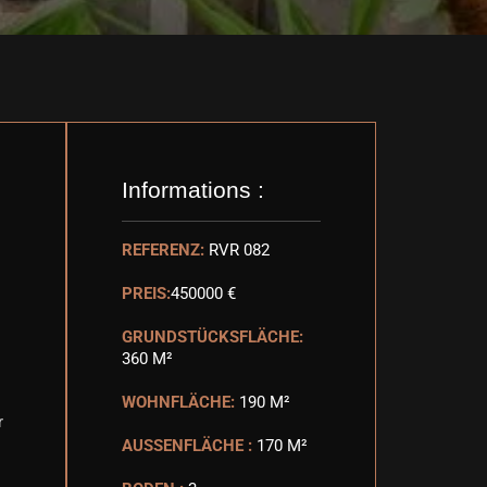
Informations :
REFERENZ:
RVR 082
PREIS:
450000 €
GRUNDSTÜCKSFLÄCHE:
360 M²
WOHNFLÄCHE:
190 M²
r
AUSSENFLÄCHE :
170 M²