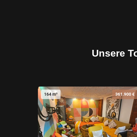
Unsere T
164 m²
361.900 €