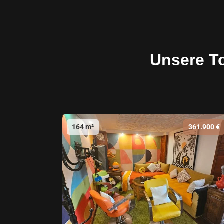
Unsere T
164 m²
361.900 €