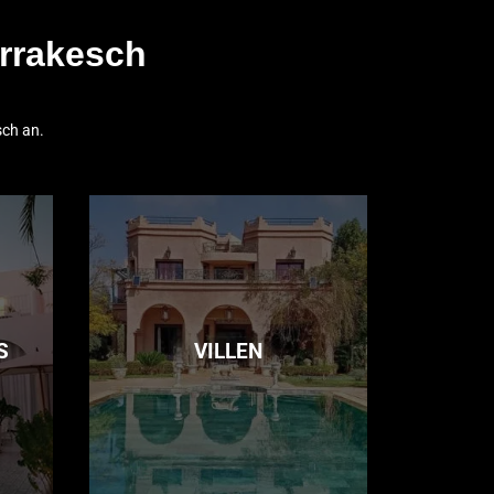
arrakesch
sch an.
S
VILLEN