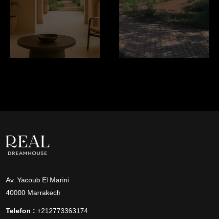
Av. Yacoub El Marini
40000 Marrakech
Telefon :
+212773363174