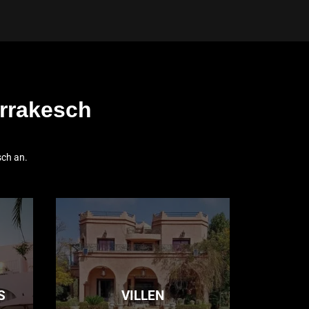
arrakesch
sch an.
S
VILLEN