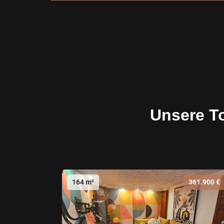
Unsere T
164 m²
361.900 €