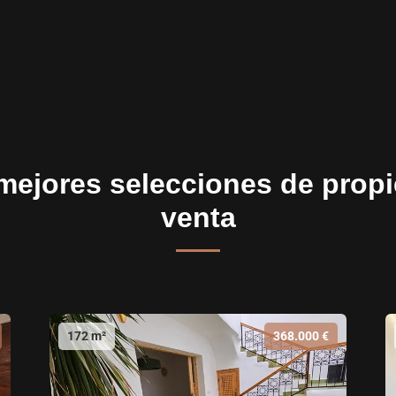
mejores selecciones de prop
venta
172 m²
368.000 €