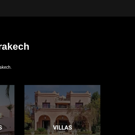
rakech
akech.
S
VILLAS