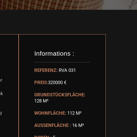
Informations :
REFERENZ:
RVA 031
er
PREIS:
320000 €
ck
GRUNDSTÜCKSFLÄCHE:
128 M²
WOHNFLÄCHE:
112 M²
f
AUSSENFLÄCHE :
16 M²