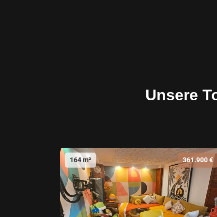
Unsere T
164 m²
361.900 €