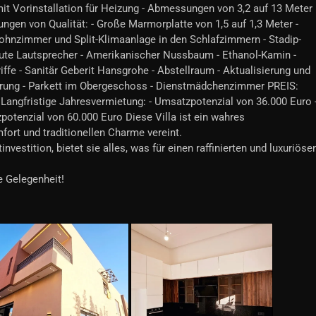
 mit Vorinstallation für Heizung - Abmessungen von 3,2 auf 13 Meter
tungen von Qualität: - Große Marmorplatte von 1,5 auf 1,3 Meter -
Wohnzimmer und Split-Klimaanlage in den Schlafzimmern - Stadip-
baute Lautsprecher - Amerikanischer Nussbaum - Ethanol-Kamin -
riffe - Sanitär Geberit Hansgrohe - Abstellraum - Aktualisierung und
ung - Parkett im Obergeschoss - Dienstmädchenzimmer PREIS:
- Langfristige Jahresvermietung: - Umsatzpotenzial von 36.000 Euro 
potenzial von 60.000 Euro Diese Villa ist ein wahres
ort und traditionellen Charme vereint.
nvestition, bietet sie alles, was für einen raffinierten und luxuriöse
 Gelegenheit!