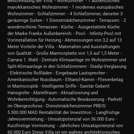
Beschreibung der Villa: - Wohnzimmer: - 1 authentisches
marokkanisches Wohnzimmer - 1 modernes europäisches
Wohnzimmer - Schlafzimmer: - 4 Schlafzimmer, darunter 3
geräumige Suiten - 1 Dienstmädchenzimmer - Terrassen: - 2
wunderschöne Terrassen - Küche: - Ausgestattete Küche
der Marke Franke Außenbereich: - Pool: - Infinity-Pool mit
Vorinstallation für Heizung - Abmessungen von 3,2 auf 13
Meter Vorteile der Villa: - Materialien und Ausstattungen
von Qualität: - Große Marmorplatte von 1,5 auf 1,3 Meter -
Carrara 1. Wahl - Zentrale Klimaanlage im Wohnzimmer und
Split-Klimaanlage in den Schlafzimmern - Stadip-Verglasung
- Elektrische Rollläden - Eingebaute Lautsprecher -
Amerikanischer Nussbaum - Ethanol-Kamin - Fliesenbelag
in Marmoroptik - Intelligente Griffe - Sanitär Geberit
Hansgrohe - Abstellraum - Aktualisierung und
Wohnberechtigung - Automatische Bewässerung - Parkett
im Obergeschoss - Dienstmädchenzimmer PREIS:
5.500.000 MAD Rentabilität der Investition: - Langfristige
Jahresvermietung: - Umsatzpotenzial von 36.000 Euro -
Kurzfristige Vermietung: - Jährliches Umsatzpotenzial von
60.000 Euro Diese Villa ist ein wahres architektonisches