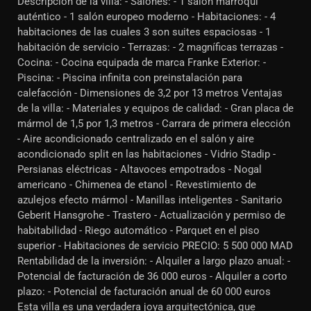
Descripción de la villa: - Salones: - 1 salón marroquí
auténtico - 1 salón europeo moderno - Habitaciones: - 4
habitaciones de las cuales 3 son suites espaciosas - 1
habitación de servicio - Terrazas: - 2 magníficas terrazas -
Cocina: - Cocina equipada de marca Franke Exterior: -
Piscina: - Piscina infinita con preinstalación para
calefacción - Dimensiones de 3,2 por 13 metros Ventajas
de la villa: - Materiales y equipos de calidad: - Gran placa de
mármol de 1,5 por 1,3 metros - Carrara de primera elección
- Aire acondicionado centralizado en el salón y aire
acondicionado split en las habitaciones - Vidrio Stadip -
Persianas eléctricas - Altavoces empotrados - Nogal
americano - Chimenea de etanol - Revestimiento de
azulejos efecto mármol - Manillas inteligentes - Sanitario
Geberit Hansgrohe - Trastero - Actualización y permiso de
habitabilidad - Riego automático - Parquet en el piso
superior - Habitaciones de servicio PRECIO: 5 500 000 MAD
Rentabilidad de la inversión: - Alquiler a largo plazo anual: -
Potencial de facturación de 36 000 euros - Alquiler a corto
plazo: - Potencial de facturación anual de 60 000 euros
Esta villa es una verdadera joya arquitectónica, que