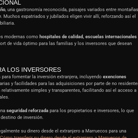
CIONAL
año
, una gastronomía reconocida, paisajes variados entre montaña
o
. Muchos expatriados y jubilados eligen vivir allí, reforzando así el
iliaria.
ones modernas como
hospitales de calidad, escuelas internacionales
fort de vida óptimo para las familias y los inversores que desean
RA LOS INVERSORES
ara fomentar la inversión extranjera, incluyendo
exenciones
rias y facilidades para las adquisiciones por parte de no residente
elativamente simples y transparentes, facilitando así el acceso a
ales.
una
seguridad reforzada
para los propietarios e inversores, lo que
 destino de inversión.
egalmente su dinero desde el extranjero a Marruecos para una
Cómo transferir su dinero desde el extranjero a Marruecos de