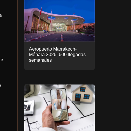
a
Aeropuerto Marrakech-
Ménara 2026: 600 llegadas
 e
semanales
e