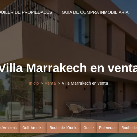
QUILER DE PROPIEDADES
GUÍA DE COMPRA INMOBILIARIA
Villa Marrakech en vent
Inicio
Venta
Villa Marrakech en venta
 d'Amizmiz
Golf Amelkis
Route de l'Ourika
Gueliz
Palmeraie
Route de