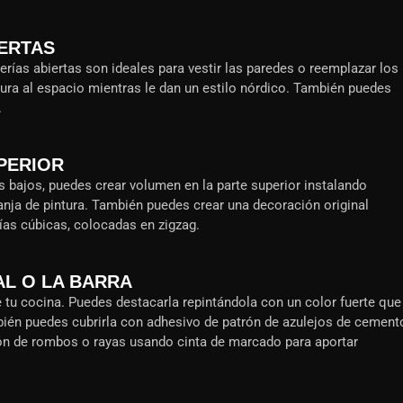
IERTAS
terías abiertas son ideales para vestir las paredes o reemplazar los
tura al espacio mientras le dan un estilo nórdico. También puedes
.
UPERIOR
 bajos, puedes crear volumen en la parte superior instalando
anja de pintura. También puedes crear una decoración original
ías cúbicas, colocadas en zigzag.
AL O LA BARRA
 de tu cocina. Puedes destacarla repintándola con un color fuerte que
bién puedes cubrirla con adhesivo de patrón de azulejos de cement
trón de rombos o rayas usando cinta de marcado para aportar