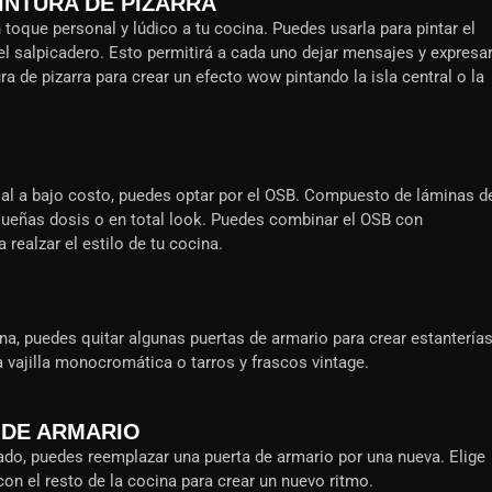
INTURA DE PIZARRA
n toque personal y lúdico a tu cocina. Puedes usarla para pintar el
 el salpicadero. Esto permitirá a cada uno dejar mensajes y expresa
ra de pizarra para crear un efecto wow pintando la isla central o la
trial a bajo costo, puedes optar por el OSB. Compuesto de láminas d
ueñas dosis o en total look. Puedes combinar el OSB con
ealzar el estilo de tu cocina.
na, puedes quitar algunas puertas de armario para crear estantería
a vajilla monocromática o tarros y frascos vintage.
 DE ARMARIO
ado, puedes reemplazar una puerta de armario por una nueva. Elige
con el resto de la cocina para crear un nuevo ritmo.