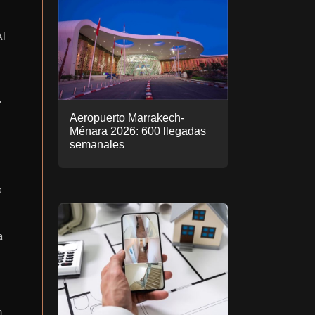
Al
,
Aeropuerto Marrakech-
Ménara 2026: 600 llegadas
semanales
s
a
n