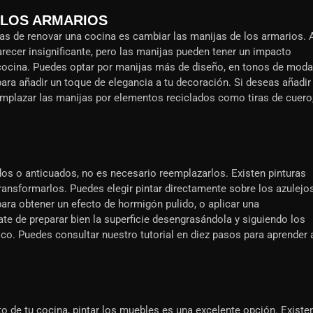
E LOS ARMARIOS
 de renovar una cocina es cambiar las manijas de los armarios. 
arecer insignificante, pero las manijas pueden tener un impacto
u cocina. Puedes optar por manijas más de diseño, en tonos de moda
para añadir un toque de elegancia a tu decoración. Si deseas añadir
emplazar las manijas por elementos reciclados como tiras de cuero
dos o anticuados, no es necesario reemplazarlos. Existen pinturas
transformarlos. Puedes elegir pintar directamente sobre los azulejo
ara obtener un efecto de hormigón pulido, o aplicar una
te de preparar bien la superficie desengrasándola y siguiendo los
ico. Puedes consultar nuestro tutorial en diez pasos para aprender 
 de tu cocina, pintar los muebles es una excelente opción. Existe