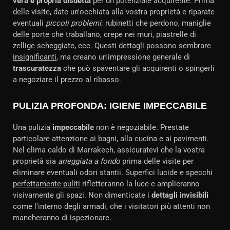
vera e propria disdetta
per un potenziale acquirente. Prima
delle visite, date un'occhiata alla vostra proprietà e riparate
eventuali
piccoli problemi
: rubinetti che perdono, maniglie
delle porte che traballano, crepe nei muri, piastrelle di
zellige scheggiate, ecc. Questi dettagli possono sembrare
insignificanti
, ma creano un'impressione generale di
trascuratezza
che può spaventare gli acquirenti o spingerli
a negoziare il prezzo al ribasso.
PULIZIA PROFONDA: IGIENE IMPECCABILE
Una pulizia
impeccabile
non è negoziabile. Prestate
particolare attenzione ai bagni, alla cucina e ai pavimenti.
Nel clima caldo di Marrakech, assicuratevi che la vostra
proprietà sia
arieggiata a fondo
prima delle visite per
eliminare eventuali odori stantii. Superfici lucide e specchi
perfettamente puliti
rifletteranno la luce e amplieranno
visivamente gli spazi. Non dimenticate i
dettagli invisibili
come l'interno degli armadi, che i visitatori più attenti non
mancheranno di ispezionare.