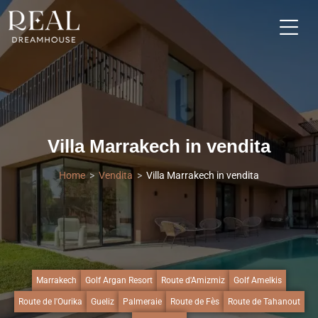
Villa Marrakech in vendita
Home
Vendita
Villa Marrakech in vendita
Marrakech
Golf Argan Resort
Route d'Amizmiz
Golf Amelkis
Route de l'Ourika
Gueliz
Palmeraie
Route de Fès
Route de Tahanout