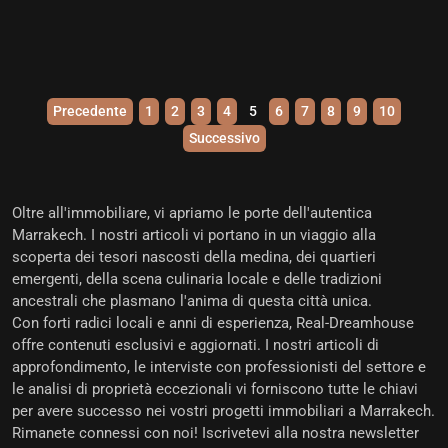
Precedente
1
2
3
4
5
6
7
8
9
10
Successivo
Oltre all'immobiliare, vi apriamo le porte dell'
autentica
Marrakech
. I nostri articoli vi portano in un viaggio alla
scoperta dei tesori nascosti della medina, dei quartieri
emergenti, della scena culinaria locale e delle tradizioni
ancestrali che plasmano l'anima di questa città unica.
Con forti radici locali e anni di esperienza,
Real-Dreamhouse
offre contenuti esclusivi e aggiornati
. I nostri articoli di
approfondimento, le interviste con professionisti del settore e
le analisi di proprietà eccezionali vi forniscono tutte le chiavi
per avere successo nei vostri progetti immobiliari a Marrakech.
Rimanete connessi con noi!
Iscrivetevi alla nostra newsletter