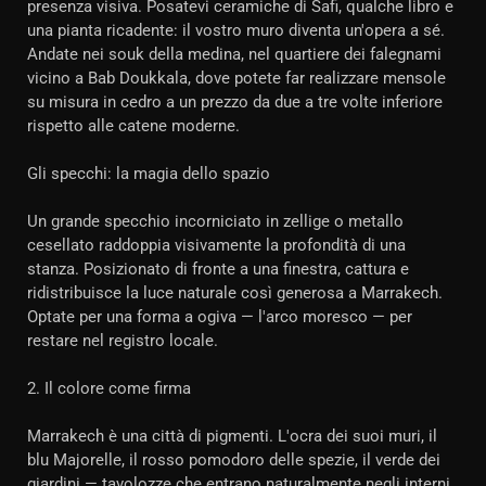
presenza visiva. Posatevi ceramiche di Safi, qualche libro e
una pianta ricadente: il vostro muro diventa un'opera a sé.
Andate nei souk della medina, nel quartiere dei falegnami
vicino a Bab Doukkala, dove potete far realizzare mensole
su misura in cedro a un prezzo da due a tre volte inferiore
rispetto alle catene moderne.
Gli specchi: la magia dello spazio
Un grande specchio incorniciato in zellige o metallo
cesellato raddoppia visivamente la profondità di una
stanza. Posizionato di fronte a una finestra, cattura e
ridistribuisce la luce naturale così generosa a Marrakech.
Optate per una forma a ogiva — l'arco moresco — per
restare nel registro locale.
2. Il colore come firma
Marrakech è una città di pigmenti. L'ocra dei suoi muri, il
blu Majorelle, il rosso pomodoro delle spezie, il verde dei
giardini — tavolozze che entrano naturalmente negli interni.