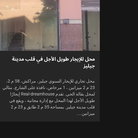
محل للإيجار طويل الأجل في قلب مدينة
جيليز
محل تجاري للإيجار السنوي جيليز، مراكش، 58 م 2،
23 م 2 ميزانين ، 1 مرحاض، نافذة على الشارع، مثالي
لمحل بقالة الحي. تقدم Real-dreamhouse إيجارًا
طويل الأجل لهذا المحل مع إدارة مجانية ، ويقع في
قلب مدينة جيليز. بمساحة 35 م 2 طابق و 23 م 2
ميزانين....