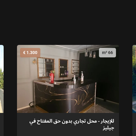
1.300 €
66 m²
للإيجار - محل تجاري بدون حق المفتاح في
جيليز