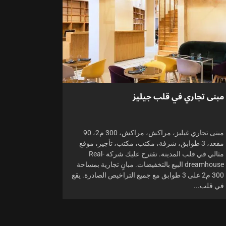
مبنى تجاري في قلب جيليز
مبنى تجاري غيليز، مراكش، مراكش، 300 م2، 90
مقعد، 3 طوابق، شرفة، مكتب، مكتب، تأجير، موقع
مثالي في قلب المدينة. تقترح عليك شركة Real-
dreamhouse البيع بالتخفيضات. مبانٍ تجارية بمساحة
300 م2 على 3 طوابق مع جميع التراخيص الصادرة. يقع
في قلب...