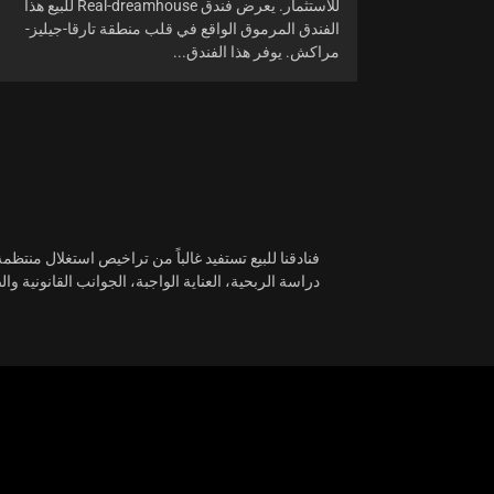
للاستثمار. يعرض فندق Real-dreamhouse للبيع هذا
الفندق المرموق الواقع في قلب منطقة تارقا-جيليز-
مراكش. يوفر هذا الفندق...
فنادقنا للبيع تستفيد غالباً من تراخيص استغلال منت
دراسة الربحية، العناية الواجبة، الجوانب القانونية والضريبية، ح