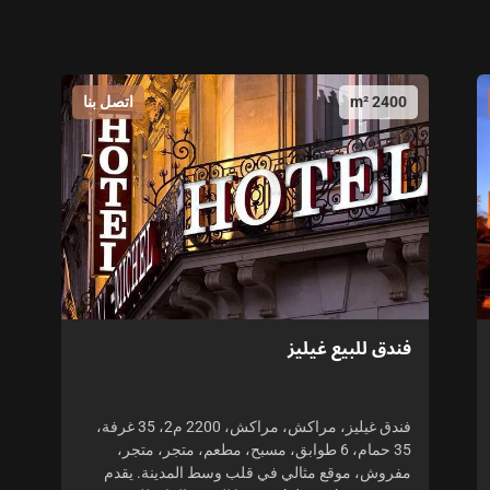
2400 m²
اتصل بنا
فندق للبيع غيليز
فندق غيليز، مراكش، مراكش، 2200 م2، 35 غرفة،
35 حمام، 6 طوابق، مسبح، مطعم، متجر، متجر،
مفروش، موقع مثالي في قلب وسط المدينة. يقدم