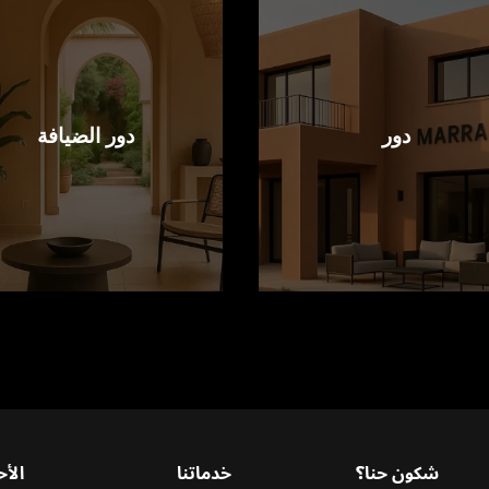
دور
دور الضيافة
شكون حنا؟
خدماتنا
الأح