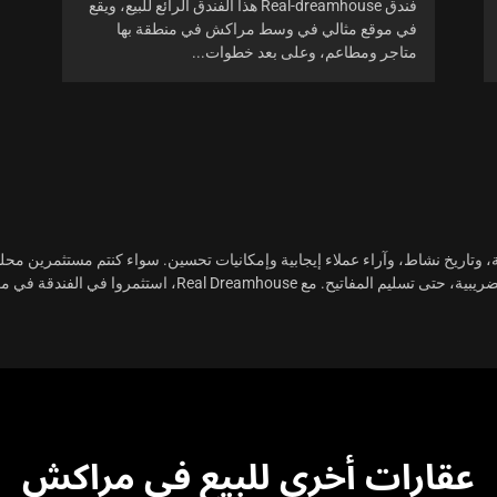
فندق Real-dreamhouse هذا الفندق الرائع للبيع، ويقع
في موقع مثالي في وسط مراكش في منطقة بها
متاجر ومطاعم، وعلى بعد خطوات...
ظمة، وتاريخ نشاط، وآراء عملاء إيجابية وإمكانيات تحسين. سواء كنتم مستثمرين مح
تى تسليم المفاتيح. مع Real Dreamhouse،
استثمروا في الفندقة في 
عقارات أخرى للبيع في مراكش