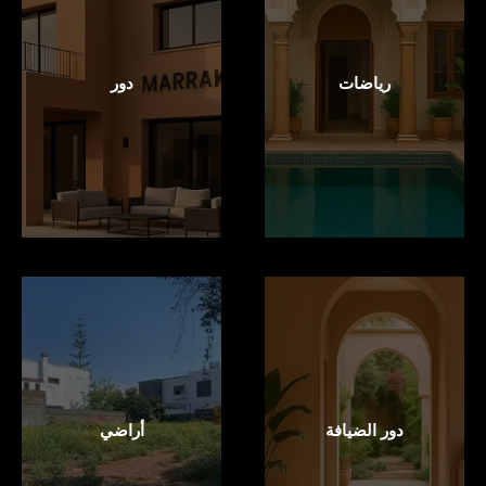
رياضات
دور
دور الضيافة
أراضي