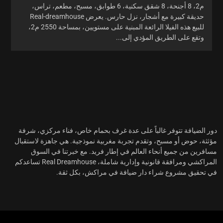
م2، 8 أجنحة، 8 شقق سكنية، 6 طوابق، مسبح، مطعم، تراس،
حديقة كبيرة مع أشجار، نزل حارس. يعرض Real-dreamhouse
للبيع هذه الفيلا الرائعة المبنية على مستويين، بمساحة 2550 م2،
وتقع على الطريق المؤدي إلى...
دور الضيافة
تتوفر غالباً على عدة غرف بحمام خاص، فناء مركزي، شرفة
مؤثثة، حوض أو مسبح، وتقدم تجربة مغربية نموذجية. هي جاهزة لاستقبال
مسافرين من جميع أنحاء العالم في إطار فريد. مع
خبرتنا في السوق
المراكشي
ومرافقة قانونية وإدارية شاملة، Real Dreamhouse تساعدكم
في تحقيق مشروع شراء
دار ضيافة في مراكش
، بكل ثقة.