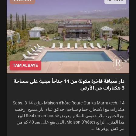
TAM ALBAYE
دار ضيافة فاخرة مكونة من 14 جناحاً مبنية على مساحة
3 هكتارات من الأرض
Maison d'hôte Route Ourika Marrakech، 14 جناح، 14 Sdbs، 3
هكتارات مع الأشجار، حمام سباحة، حدائق غناء، بار مسبح، رخصة
بيع الخمور، ملاذ حقيقي للسلام. يعرض Real-dreamhouse للبيع
هذا المنزل الرائع Maison D'hôtes، الذي يقع على بعد 40 كم من
مراكش. يوفر هذا...