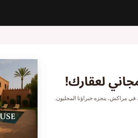
مجاني لعقارك!
في مراكش، ينجزه خبراؤنا المحليون.