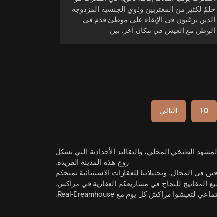
حلمٌ لكثير من المغتربين وذوي الجنسية المزدوجة
الذين يرغبون في الإبقاء على موطئ قدم في
الوطن مع العيش في مكان آخر. بين
10
التالي
 المشهد الطبخي المحلي، والتقاليد الأجدادية التي تشكل
روح هذه المدينة الفريدة.
رفين في المجال، وتحليلاتنا للعقارات الاستثنائية تمنحكم
ع المفاتيح للنجاح في مشاريعكم العقارية في مراكش.
يشوا مراكش كل يوم مع Real-Dreamhouse.