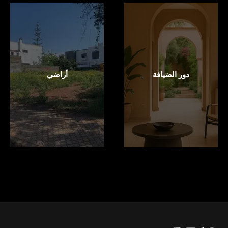
دور الضيافة
أراضي