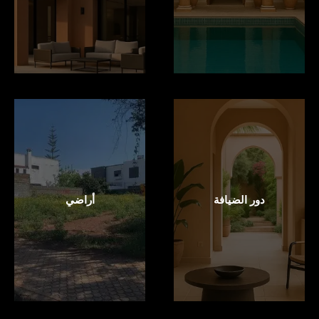
دور الضيافة
أراضي