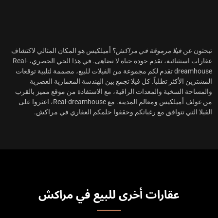
تبحثون عن
فيلا مرموقة في مراكش
؟ أميلكيس هو المكان المثالي لاكتشاف
عقارات استثنائية، تقدم جودة حياة لا تضاهى. في هذا الحي الحصري، Real-
dreamhouse تقدم لكم مجموعة من الفيلات للبيع، مصممة لتلبية توقعات
المشترين الأكثر تطلباً. كل فيلا تجمع بين الهندسة المعمارية العصرية
والمساحة السخية والمعدات الراقية، مع الاستفادة من موقع مميز بالقرب
من غولف أميلكيس ومعالم المدينة. مع Real-dreamhouse، اعثروا على
الفيلا التي تتوافق مع رغباتكم وحققوا
حلمكم العقاري في مراكش
.
عقارات أخرى للبيع في مراكش