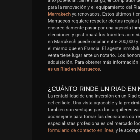
alto potencial. Sin embargo, el comprador d
para la renovación y el equipamiento del R
Marrakech
ya renovados. Estos últimos tiene
Marruecos requiere respetar ciertas reglas ju
encarecidamente pasar por una agencia inmo
elecciones y gestionará los trámites adminis
en Marrakech puede oscilar entre 200,000 y 
el mismo que en Francia. El agente inmobili
venta tiene lugar ante un notario. Los hono
adquisición. Para obtener más información s
es un Riad en Marruecos
.
¿CUÁNTO RINDE UN RIAD EN
La rentabilidad de una inversión en un Riad 
del edificio. Una vista agradable y la proxi
también son ventajas para los alquileres va
aconsejarle para tomar las decisiones cor
especialistas profesionales del mercado loc
formulario de contacto en línea,
y le acompa