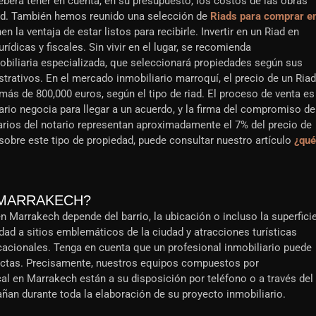
eberá tener en cuenta, en su presupuesto, los costos de las obras
iad. También hemos reunido una selección de
Riads para comprar e
n la ventaja de estar listos para recibirle. Invertir en un Riad en
rídicas y fiscales. Sin vivir en el lugar, se recomienda
biliaria especializada, que seleccionará propiedades según sus
trativos. En el mercado inmobiliario marroquí, el precio de un Riad
más de 800,000 euros, según el tipo de riad. El proceso de venta es
ario negocia para llegar a un acuerdo, y la firma del compromiso de
rarios del notario representan aproximadamente el 7% del precio de
obre este tipo de propiedad, puede consultar nuestro artículo
¿qué
 MARRAKECH?
en Marrakech depende del barrio, la ubicación o incluso la superfici
midad a sitios emblemáticos de la ciudad y atracciones turísticas
cacionales. Tenga en cuenta que un profesional inmobiliario puede
rectas. Precisamente, nuestros equipos compuestos por
al en Marrakech están a su disposición por teléfono o a través del
ñan durante toda la elaboración de su proyecto inmobiliario.