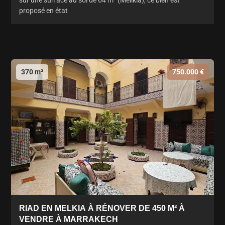
sur une surface au sol de 64 m² (Mellkia), ce bien est
proposé en état
370 m²
750.000 €
RIAD EN MELKIA À RÉNOVER DE 450 M² À
VENDRE À MARRAKECH