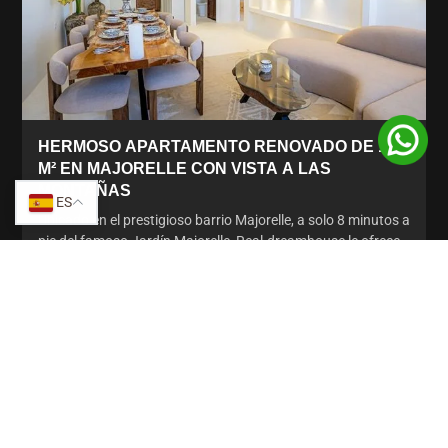
HERMOSO APARTAMENTO RENOVADO DE 109
M² EN MAJORELLE CON VISTA A LAS
MONTAÑAS
ES
Ubicado en el prestigioso barrio Majorelle, a solo 8 minutos a
pie del famoso Jardín Majorelle, Real-dreamhouse le ofrece
a la venta este magnífico apartamento completamente
renovado de 109 m², que ofrece un entorno de vida
tranquilo, moderno y sin