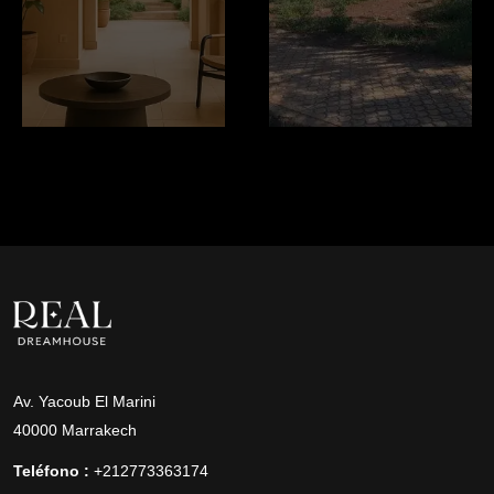
Av. Yacoub El Marini
40000 Marrakech
Teléfono :
+212773363174