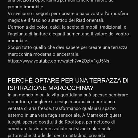
una preziosa opportunità per aumentare il valore del
proprio immobile.
Vi sveliamo i segreti per ricreare a casa vostra l'atmosfera
magica e il fascino autentico dei Riad orientali.
L'armonia dei colori caldi, la scelta di mobili tradizionali e
l'aggiunta di finiture eleganti aumentano il valore del vostro
immobile.
Scopri tutto quello che devi sapere per creare una terrazza
marocchina moderna o ancestrale.
https://www.youtube.com/watch?v=2OztV1gJ5Ns
PERCHÉ OPTARE PER UNA TERRAZZA DI
ISPIRAZIONE MAROCCHINA?
In un mondo in cui la vita quotidiana può spesso sembrare
monotona, scegliere il design marocchino porta una
ventata di aria fresca, trasformando qualsiasi spazio
esterno in una vera fuga sensoriale. A Marrakech questi
luoghi, spesso costituiti da Rooftops, permettono di
ammirare la vista mozzafiato sui vivaci suk o sulle
pittoresche strade del centro cittadino, creando