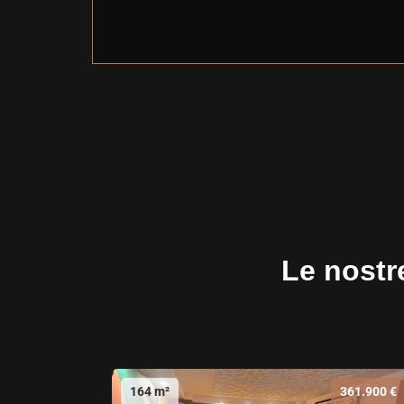
Le nostre
164 m²
361.900 €