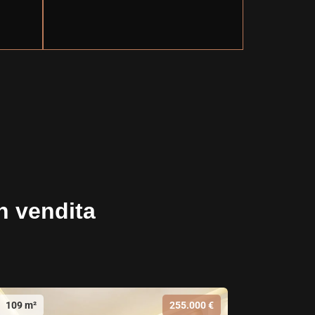
in vendita
109 m²
255.000 €