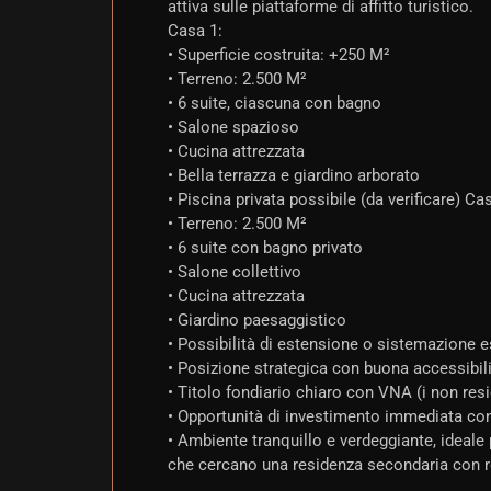
attiva sulle piattaforme di affitto turistico.
Casa 1:
• Superficie costruita: +250 M²
• Terreno: 2.500 M²
• 6 suite, ciascuna con bagno
• Salone spazioso
• Cucina attrezzata
• Bella terrazza e giardino arborato
• Piscina privata possibile (da verificare) Ca
• Terreno: 2.500 M²
• 6 suite con bagno privato
• Salone collettivo
• Cucina attrezzata
• Giardino paesaggistico
• Possibilità di estensione o sistemazione e
• Posizione strategica con buona accessibil
• Titolo fondiario chiaro con VNA (i non re
• Opportunità di investimento immediata con 
• Ambiente tranquillo e verdeggiante, ideale p
che cercano una residenza secondaria con re