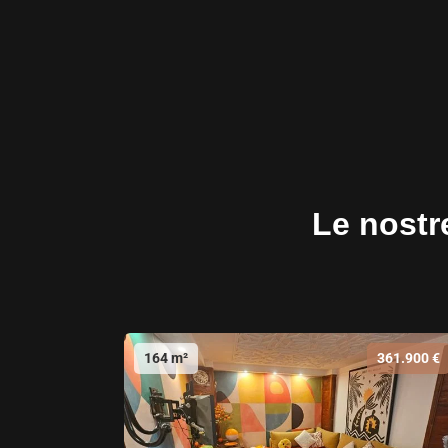
Le nostre
164 m²
361.900 €