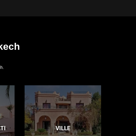
akech
ch.
TI
VILLE