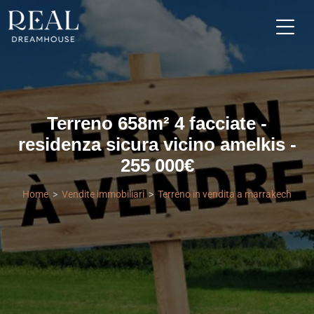
Terreno 658m² 4 facciate -
residenza sicura vicino amelkis -
255 000€
Home
Vendite immobiliari
Terreno in vendita a marrakech