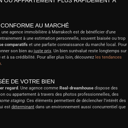
N OU APPARTEMENT PLUS RAPIDEMENT À
T CONFORME AU MARCHÉ
à une agence immobilière à Marrakech est de bénéficier d’une
ntrairement à une estimation personnelle, souvent biaisée ou trop
yse comparatifs
et une parfaite connaissance du marché local. Pour
onner son bien au
juste prix
. Un bien surévalué reste longtemps sur
té et à sa crédibilité. Pour aller plus loin, découvrez
les tendances
h
.
SÉE DE VOTRE BIEN
ier regard
. Une agence comme
Real-dreamhouse
dispose des
son ou appartement à travers des photos professionnelles, des
home staging
. Ces éléments permettent de déclencher l’intérêt des
ui est
déterminant
dans un environnement aussi concurrentiel que