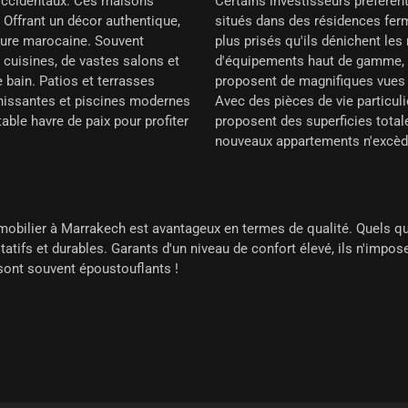
 occidentaux. Ces maisons
Certains investisseurs préfèren
Offrant un décor authentique,
situés dans des résidences ferm
lture marocaine. Souvent
plus prisés qu'ils dénichent le
cuisines, de vastes salons et
d'équipements haut de gamme, 
bain. Patios et terrasses
proposent de magnifiques vues s
chissantes et piscines modernes
Avec des pièces de vie particuli
able havre de paix pour profiter
proposent des superficies total
nouveaux appartements n'excèd
mobilier à Marrakech est avantageux en termes de qualité. Quels qu
tatifs et durables. Garants d'un niveau de confort élevé, ils n'impo
 sont souvent époustouflants !