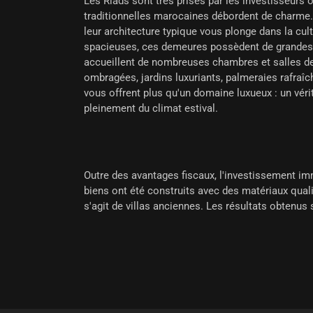
Les Riads sont très prisés par les investisseurs
traditionnelles marocaines débordent de charme. 
leur architecture typique vous plonge dans la cu
spacieuses, ces demeures possèdent de grandes 
accueillent de nombreuses chambres et salles de 
ombragées, jardins luxuriants, palmeraies rafraî
vous offrent plus qu'un domaine luxueux : un vérit
pleinement du climat estival.
Outre des avantages fiscaux, l'investissement im
biens ont été construits avec des matériaux quali
s'agit de villas anciennes. Les résultats obtenus