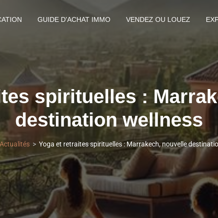
CATION
GUIDE D'ACHAT IMMO
VENDEZ OU LOUEZ
EX
ites spirituelles : Marra
destination wellness
Actualités
Yoga et retraites spirituelles : Marrakech, nouvelle destinati