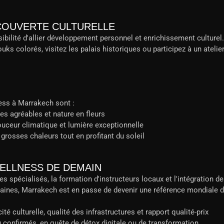
COUVERTE CULTURELLE
bilité d'allier développement personnel et enrichissement culturel.
ks colorés, visitez les palais historiques ou participez à un atelie
ness à Marrakech sont :
es agréables et nature en fleurs
ouceur climatique et lumière exceptionnelle
s grosses chaleurs tout en profitant du soleil
ELLNESS DE DEMAIN
s spécialisés, la formation d'instructeurs locaux et l'intégration d
caines, Marrakech est en passe de devenir une référence mondiale 
cité culturelle, qualité des infrastructures et rapport qualité-prix
u confirmés, en quête de détox digitale ou de transformation