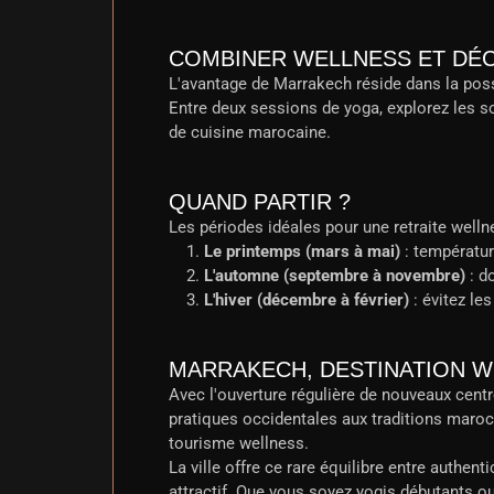
COMBINER WELLNESS ET DÉ
L'avantage de Marrakech réside dans la possi
Entre deux sessions de yoga, explorez les sou
de cuisine marocaine.
QUAND PARTIR ?
Les périodes idéales pour une retraite well
Le printemps (mars à mai)
: températur
L'automne (septembre à novembre)
: d
L'hiver (décembre à février)
: évitez le
MARRAKECH, DESTINATION W
Avec l'ouverture régulière de nouveaux centre
pratiques occidentales aux traditions maro
tourisme wellness.
La ville offre ce rare équilibre entre authenti
attractif. Que vous soyez yogis débutants o