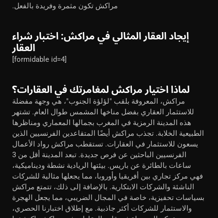
مراكش تكون مثمرة وفريدة بالفعل.
إيجاد العقار المثالي في مراكش: اختبار شراء
العقار
[formidable id=4]
لماذا اختيار مراكش لمغامرتك في العقارات؟
مراكش، المعروفة بلقب "لؤلؤة الجنوب"، هي وجهة مفضلة
للاستثمار العقاري بفضل مناخها المشمس طوال العام. تشتهر
هذه المدينة الرمزية في المغرب بجمالها المعماري ومناظرها
الطبيعية الخلابة. تجذب مراكش أيضًا المتقاعدين الفرنسيين الذين
يسعون للاستثمار في العقارات. تستقطب مراكش رواد الأعمال
الفرنسيين الباحثين عن فرص جديدة. تبعد المدينة أقل من 3
ساعات بالطائرة عن باريس. بيئتها الريادية نشطة وديناميكية،
فهي مركز تجاري بين أفريقيا وأوروبا، مما يجعلها مثالية للشركات
الناشئة والشركات الابتكارية. بالإضافة إلى ذلك، تتمتع مراكش
بسياسات تحفيزية، خاصة في المجال الضريبي، مما يجعل الهجرة
والاستثمار للشركات أكثر جاذبية. مع إطلاق اختبارنا الحصري،