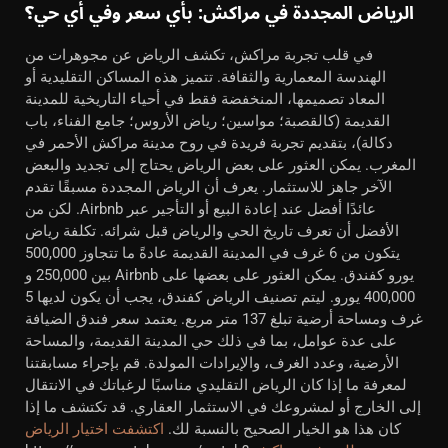
الرياض المجددة في مراكش: بأي سعر وفي أي حي؟
في قلب تجربة مراكش، تكشف الرياض عن مجوهرات من
الهندسة المعمارية والثقافة. تتميز هذه المساكن التقليدية أو
المعاد تصميمها، المنخفضة فقط في أحياء التاريخية للمدينة
القديمة (كالقصبة؛ مواسين؛ رياض الأروس؛ جامع الفناء، باب
دكالة)، بتقديم تجربة فريدة في روح مدينة مراكش الأحمر في
المغرب. يمكن العثور على بعض الرياض يحتاج إلى تجديد والبعض
الآخر جاهز للاستثمار. يعرف أن الرياض المجددة مسبقًا تقدم
عائدًا أفضل عند إعادة البيع أو التأجير عبر Airbnb. لكن من
الأفضل أن تعرف تاريخ الحي والرياض قبل شرائه. تكلفة رياض
يتكون من 6 غرف في المدينة القديمة عادةً ما تتجاوز 500,000
يورو كفندق. يمكن العثور على بعضها على Airbnb بين 250,000 و
400,000 يورو. ليتم تصنيف الرياض كفندق، يجب أن يكون لديها 5
غرف ومساحة أرضية تبلغ 137 متر مربع. يعتمد سعر فندق الضيافة
على عدة عوامل، بما في ذلك حي المدينة القديمة، والمساحة
الأرضية، وعدد الغرف، والإيرادات المولدة. قم بإجراء مسابقتنا
لمعرفة ما إذا كان الرياض التقليدي مناسبًا لرغباتك في الانتقال
إلى الخارج أو لمشروعك في الاستثمار العقاري. قد تكتشف ما إذا
كان هذا هو الخيار الصحيح بالنسبة لك.
اكتشفت اختيار الرياض