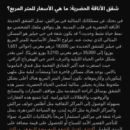
شقق الأناقة الحضرية: ما هي الأسعار للمتر المربع؟
في بحثك عن ممتلكاتك المثالية في مراكش، تمثل الشقق الحديثة
الأناقة الحضرية في قلب المدينة. هل يتوافق ملفك الشخصي مع
نمط حياة نشط وحديث؟ قد يكون شقة في حي جيليز هو المسكن
المثالي الذي تبحث عنه. تتراوح الأسعار الأساسية للمتر المربع
في جيليز للشقق الجديدة بين 18,000 درهم مغربي (حوالي 1,651
يورو) إلى 35,000 درهم مغربي (3,210 يورو تقريبًا). لمن يقدر
بشكل خاص الحياة الليلية والترف، اختر حي الهيفرناج الراقي.
حيث استقرت فيه أكبر الفنادق الفخمة مثل فندق لامامونيا
بالاس. يوجد هناك مساكن فاخرة جداً ومنشآت ليلية مثل ملهى
إبيكوريان وكازينوهاته. تكون أسعار المتر المربع هناك أعلى بشكل
ملحوظ مقارنة بجيليز. مثالية لمحبي الحياة الحضرية، تتميز هذه
الشقق بوسائل الراحة المتقدمة مثل مواقف السيارات والمسابح
والروفتوب والإطلالات البانورامية. كما تتمتع هذه العقارات
بسهولة الوصول إلى المراكز الثقافية مثل أطلس جولف مراكش
والمراكز التجارية مثل كاريه إيدن. مع السياحة المزدهرة، يمثل
شراء شقة في مراكش استثماراً مربحاً بالإمكانيات الكبيرة، سواء
للتأجير القصير الأمد للسياح أو للحصول على قيمة مضافة على
المدى الطويل.
أكتشف اختيار الشقق المعروضة للبيع في مراكش