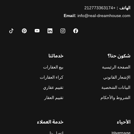
الهاتف :
+212773363174
Email:
info@real-dreamhouse.com
شكون حنا؟
خدماتنا
الصفحة الرئيسية
بيع العقارات
الإشعار القانوني
كراء العقارات
البيانات الشخصية
تقييم عقاري
الشروط والأحكام
تقييم العقار
الأحياء
خدمة العملاء
Hivernage
اتصل بنا