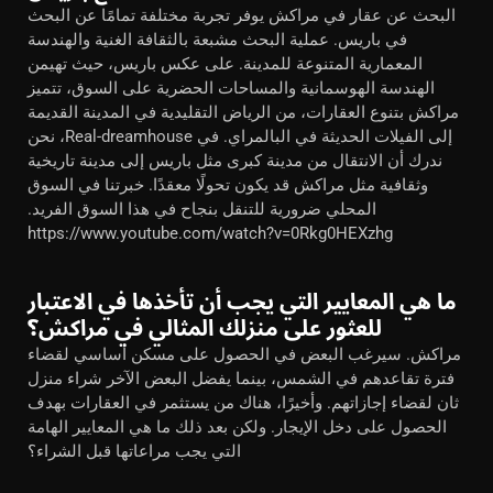
البحث عن عقار في مراكش يوفر تجربة مختلفة تمامًا عن البحث
في باريس. عملية البحث مشبعة بالثقافة الغنية والهندسة
المعمارية المتنوعة للمدينة. على عكس باريس، حيث تهيمن
الهندسة الهوسمانية والمساحات الحضرية على السوق، تتميز
مراكش بتنوع العقارات، من الرياض التقليدية في المدينة القديمة
إلى الفيلات الحديثة في البالمراي. في Real-dreamhouse، نحن
ندرك أن الانتقال من مدينة كبرى مثل باريس إلى مدينة تاريخية
وثقافية مثل مراكش قد يكون تحولًا معقدًا. خبرتنا في السوق
المحلي ضرورية للتنقل بنجاح في هذا السوق الفريد.
https://www.youtube.com/watch?v=0Rkg0HEXzhg
ما هي المعايير التي يجب أن تأخذها في الاعتبار
للعثور على منزلك المثالي في مراكش؟
مراكش. سيرغب البعض في الحصول على مسكن أساسي لقضاء
فترة تقاعدهم في الشمس، بينما يفضل البعض الآخر شراء منزل
ثان لقضاء إجازاتهم. وأخيرًا، هناك من يستثمر في العقارات بهدف
الحصول على دخل الإيجار. ولكن بعد ذلك ما هي المعايير الهامة
التي يجب مراعاتها قبل الشراء؟