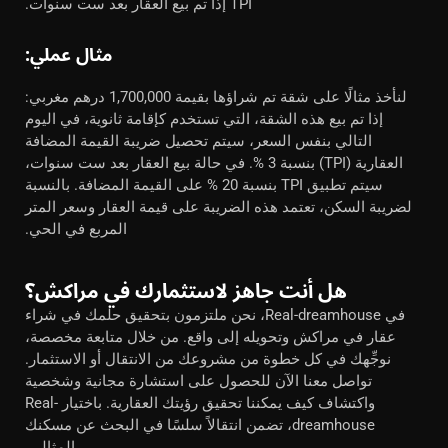
TPI إذا تم بيع العقار بعد ست سنوات.
مثال عملي:
لنأخذ مثالًا على شقة تم شراؤها بقيمة 1,700,000 درهم مغربي:
إذا تم بيع هذه الشقة، التي تستخدم كإقامة ثانوية، في اليوم
التالي بنفس السعر، سيتم تحصيل ضريبة القيمة المضافة
العقارية (TPI) بنسبة 3 %. في حالة بيع العقار بعد ست سنوات،
سيتم تطبيق TPI بنسبة 20 % على القيمة المضافة. بالنسبة
لضريبة السكن، تعتمد هذه الضريبة على قيمة العقار وسعر المتر
المربع في الحي.
هل أنت جاهز لاستثمارك في مراكش؟
في Real-dreamhouse، نحن ملتزمون بتحقيق حلمك في شراء
عقار في مراكش وتحويله إلى واقع. من خلال متابعة مخصصة،
نوجِّهك في كل خطوة من مشروعك من الانتقال أو الاستثمار.
تواصل معنا الآن للحصول على استشارة مجانية وشخصية
واكتشاف كيف يمكننا تحقيق رؤيتك العقارية. باختيار Real-
dreamhouse، تضمن انتقالاً سلسًا في البحث عن مسكنك
المثالي.