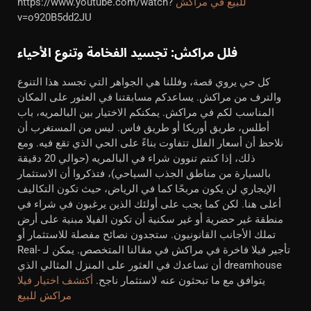
للبيع في مراكش
https://www.youtube.com/watch?
v=o920B5dd2JU
فلل مراكش: تجسيد الفخامة وتنوع الأحياء
كل حي يروي قصة، وفللنا هي الجواهر التي تجسد هذا التنوع
والترف من مراكش. يساعدكم مسابقتنا في العثور على المكان
المناسب لكم في مراكش. يمكنكم الاختيار بين البالمريه، باب
أطلس، طريق أوريكا أو طريق فاس. ليس من المستغرب أن
نلاحظ أن أسعار الفلل تتفاوت بناءً على الحي الذي تقع فيه. ومع
ذلك، إذا كنتم تنوون شراء في البالمريه (حوالي 20 دقيقة
بالسيارة من مناطق الجذب السياحي)، فتذكروا أن الاستثمار
الإيجاري لن يكون مربحًا كما في الرياض، حيث تكون التكاليف
أعلى هنا. لكن كما يجب على أولئك الذين يرغبون في شراء في
منطقة غير حضرية أو غير سكنية أن تكون الفيلا مبنية على أرض
تملك الأجانب القانونيون. ستجدون نصائح مفصلة للاستثمار أو
تأجير فيلا فاخرة في مراكش في مقالنا المتخصص. يمكن لـ Real-
dreamhouse أن تساعدك في العثور على المنزل المثالي الذي
يتوافق مع ما تبحثون عنه لاستثمار ناجح.
أكتشف اختيار فيلا
مراكش للبيع