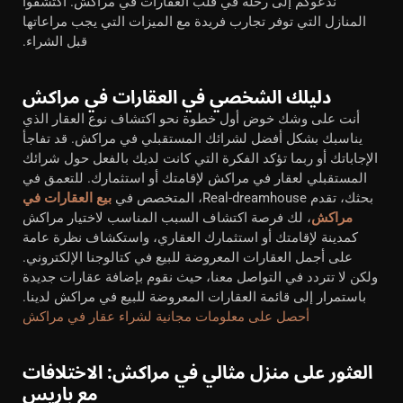
ندعوكم إلى رحلة في قلب العقارات في مراكش. اكتشفوا
المنازل التي توفر تجارب فريدة مع الميزات التي يجب مراعاتها
قبل الشراء.
دليلك الشخصي في العقارات في مراكش
أنت على وشك خوض أول خطوة نحو اكتشاف نوع العقار الذي
يناسبك بشكل أفضل لشرائك المستقبلي في مراكش. قد تفاجأ
الإجاباتك أو ربما تؤكد الفكرة التي كانت لديك بالفعل حول شرائك
المستقبلي لعقار في مراكش لإقامتك أو استثمارك. للتعمق في
بحثك، تقدم Real-dreamhouse، المتخصص في
بيع العقارات في
مراكش
، لك فرصة اكتشاف السبب المناسب لاختيار مراكش
كمدينة لإقامتك أو استثمارك العقاري، واستكشاف نظرة عامة
على أجمل العقارات المعروضة للبيع في كتالوجنا الإلكتروني.
ولكن لا تتردد في التواصل معنا، حيث نقوم بإضافة عقارات جديدة
باستمرار إلى قائمة العقارات المعروضة للبيع في مراكش لدينا.
أحصل على معلومات مجانية لشراء عقار في مراكش
العثور على منزل مثالي في مراكش: الاختلافات
مع باريس