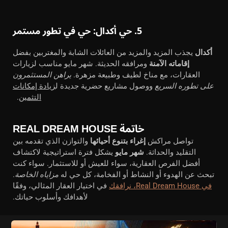
5. حي أكدال: حي في تطور مستمر
أكدال
يجذب المزيد والمزيد من العائلات الشابة والمغتربين بفضل
إقاماته الآمنة
ومرافقه الحديثة. شهر مايو مناسب لزيارات
العقارات، مع مناخ لطيف وطبيعة مزهرة.
يراهن المستثمرون
على تطوره السريع
ووصول مشاريع حضرية جديدة ل
زيادة إمكانات
التثمين
.
خاتمة REAL DREAM HOUSE
تواصل مراكش
إغراء بتنوع أحيائها
والتوازن الذي تقدمه بين
التقليد والحداثة.
شهر مايو
يشكل فترة استراتيجية لاكتشاف
أفضل الفرص العقارية، سواء للعيش أو للاستثمار. سواء كنت
تبحث عن الهدوء أو النشاط أو الفخامة، كل حي له
مزاياه الخاصة
.
في Real Dream House، نرافقك
في اختيار العقار المثالي، وفقًا
لأهدافك وأسلوب حياتك.