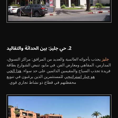
2. حي جليز: بين الحداثة والتقاليد
جليز
يجذب بأجوائه
العالمية
والعديد من المرافق: مراكز التسوق،
المدارس، المقاهي ومعارض الفن. في مايو، تنبض الشوارع بطاقة
فريدة تجذب السياح والمقيمين الدائمين على حد سواء.
هذا الحي
هو خيار استراتيجي
للمستثمرين الذين يرغبون في تنويع
محفظتهم في قطاع ذو نشاط تجاري قوي.