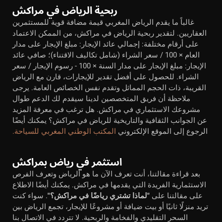
ربحية الرياض في مراكش
غالباً ما يقدم الرياض المغربي قيمة مضافة قوية للمستثمرين
العقاريين. لتقدير ربحية الرياض في مراكش، من الممكن الاعتماد
على أرقام مختلفة: إجمالي عائد الإيجار: مبلغ الإيجار على مدار
العام × 100 / سعر الشراء (شامل تكاليف الاقتناء)؛ صافي عائد
الإيجار: مبلغ الإيجار على مدار السنة × 100 - رسوم الإيجار / سعر
الشراء. للحصول على أفضل تقدير للإيجارات، قارن مع الرياض
القريبة، ذات الحجم المماثل وتقدم نفس الخصائص العامة. يرجى
ملاحظة أن فريق المتخصصين لدينا سيقدم لك الدعم طوال
مشروعك الاستثماري في مراكش. هل ترغب في معرفة المزيد
عن الجوانب الثقافية والتاريخية للرياض في مراكش؟ يمكنك أيضًا
الرجوع إلى الموقع الإلكتروني
المكتب الوطني المغربي للسياحة.
استثمر في رياض بمراكش
بعد قراءة مقالتنا، أنت تعرف الآن ما هو الرياض وتعرف الفرص
الاستثمارية الفريدة التي يقدمها في مراكش. يمكنك أيضًا الاطلاع
على مقالتنا على
"لماذا تشتري رياضًا في مراكش؟"
. سواء كنت
تريد منزلًا ثانيًا أو بيت ضيافة أو مشروعًا للإيجار، تجمع الرياض بين
السحر التقليدي والفخامة والربحية. لا تتردد في الاتصال بنا