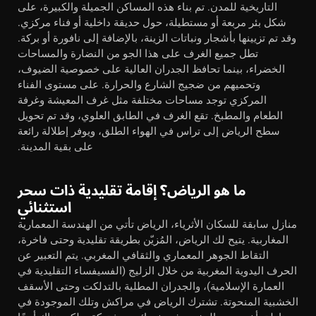
التاريخية للمدن. تم بناء هذه المساكن الجميلة والكبيرة، على
شكل بئر مربعة أو مستطيلة، حول حديقة داخلية أو فناء مركزي.
وقد تم تزيينها بأشجار ونباتات الزينة، بالإضافة إلى نافورة أو بركة.
تطل جميع الغرف على هذا الجو من النضارة والمساحات
الخضراء، بينما تحافظ الجدران العالية على خصوصية الضيوف،
وتحميهم من ضجيج الشارع والحرارة. على مستوى الفناء
المركزي توجد مساحات مختلفة مثل غرف المعيشة وغرفة
الطعام والمطبخ. تقع الغرف في الطابق العلوي، وقد تم تحويل
سطح الرياض إلى تراس في الهواء الطلق، ويوفر إطلالة رائعة
على بقية المدينة.
ما هو الرياض؟ إقامة تقليدية ذات سحر
استثنائي
منازل سابقة للسكان الأثرياء، الرياض تأتي من الهندسة المعمارية
المغاربية. يتيح لك الرياض، المُزيّن بطريقة تقليدية وحتى فاخرة،
التقاط الجوهر المعماري والثقافي المغربي. يتم التعبير عن
الحرف اليدوية المغربية من خلال الزليج (الفسيفساء التقليدية في
العمارة الإسلامية)، والجدران المطلية بالتدلكت وحتى الأسقف
الخشبية المنحوتة. تشترك الرياض في مراكش وتلك الموجودة في