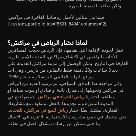
ولكن صاخبة للمدينة المنورة.
فيما يلي مثالين لأجمل رياضاتنا الفاخرة في مراكش:
[custom_portfolio ids="8501, 8404" columns="2"]
لماذا تختار الرياض في مراكش؟
نظرًا لجودة الإقامة التي يقدمها، فإن الرياض يجذب المسافرين
الأجانب الراغبين في اكتشاف مراكش، المدينة الإمبراطورية
الغارقة في التاريخ. يمكن الوصول إلى مدينة مراكش القديمة على
بعد 3 ساعات و20 دقيقة فقط بالطائرة من باريس، وهي أحد
مواقع التراث العالمي لليونسكو منذ عام 1985.
وفي مواجهة هذا التدفق السياحي، تم ترميم العديد من الرياض
في مراكش وتحويلها إلى منازل ثانية أو فنادق أو بيوت ضيافة أو
مطاعم. اختيارنا
رياض للشراء في مراكش
، جميعها تقع في
المدينة المنورة وتم تجديدها بالفعل، وتتكيف مع مشاريعك
العقارية. يمكنك أيضًا اختيار
رياض للبيع في مراكش، للتجديد
.
نحن ندعمك في جميع مشاريعك الاستثمارية. لا تتردد في الاتصال
بنا حتى نتمكن من إرشادك بشكل أفضل في بحثك.