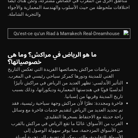
مناطق أخرى من المغرب في خصائص مشتركة، ولكن هناك أيضًا
اختلافات ملحوظة من حيث الأسلوب والهندسة المعمارية والأجواء
والتجربة الشاملة.
ما هو الرياض في مراكش؟ وما هي
خصوصياتها؟
تتميز رياضات مراكش بخصائصها الفريدة التي تعكس التاريخ
الغني للمدينة ودورها كمركز سياحي رئيسي في المغرب.
التأثير الأندلسي: تظهر العديد من الرياض في مراكش تأثيرًا
أندلسيًا قويًا في هندستها المعمارية وديكوراتها، وذلك بسبب
تاريخ المدينة وقربها من إسبانيا.
فاخرة ومجددة: نظرًا لأن مراكش وجهة سياحية رئيسية، فقد
تم تجديد العديد من الرياض لتقديم خدمات فاخرة مع وسائل
راحة حديثة مع الاحتفاظ بسحرها التقليدي.
القرب من الأسواق: غالبًا ما تقع الرياض في مراكش بالقرب
من الأسواق المزدحمة، مما يوفر سهولة الوصول إلى
الأسواق التقليدية، والتي يمكن أن تضيف إلى تجربة أصيلة