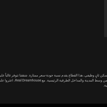
 سكن ثانٍ وظيفي، هذا القطاع يقدم نسبة جودة-سعر ممتازة. شققنا تتوفر غالبا
ن وسط المدينة والمداخل الطرقية الرئيسية. مع
Real Dreamhouse
، اعثروا عل
ة.