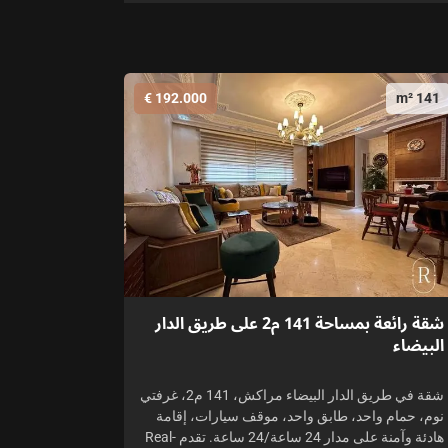
192.000 €
141 m²
شقة رائعة بمساحة 141 م2 على طريق الدار
البيضاء
شقة في طريق الدار البيضاء مراكش، 141 م2، غرفتي
نوم، حمام واحد، طابق واحد، موقف سيارات، إقامة
هادئة وآمنة على مدار 24 ساعة/24 ساعة. تقدم Real-