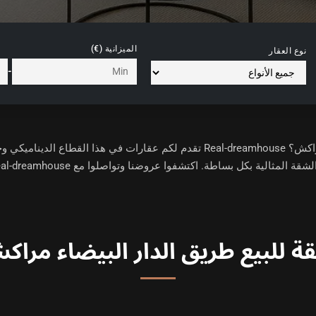
الميزانية (€)
نوع العقار
-
تبحثون عن شقة للبيع على طريق الدار البيضاء في مراكش؟ Real-dreamhouse تقدم 
بكل بساطة. اكتشفوا عروضنا وتواصلوا مع Real-dreamhouse لتحقيق شراءكم في مراكش!
ة للبيع طريق الدار البيضاء مراك