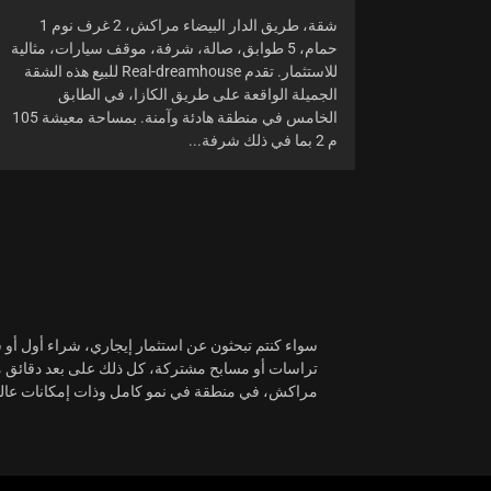
شقة، طريق الدار البيضاء مراكش، 2 غرف نوم 1
حمام، 5 طوابق، صالة، شرفة، موقف سيارات، مثالية
للاستثمار. تقدم Real-dreamhouse للبيع هذه الشقة
الجميلة الواقعة على طريق الكازا، في الطابق
الخامس في منطقة هادئة وآمنة. بمساحة معيشة 105
م 2 بما في ذلك شرفة...
سواء كنتم تبحثون عن استثمار إيجاري، شراء أول أو
تراسات أو مسابح مشتركة، كل ذلك على بعد دقائق م
مراكش، في منطقة في نمو كامل وذات إمكانات عالي