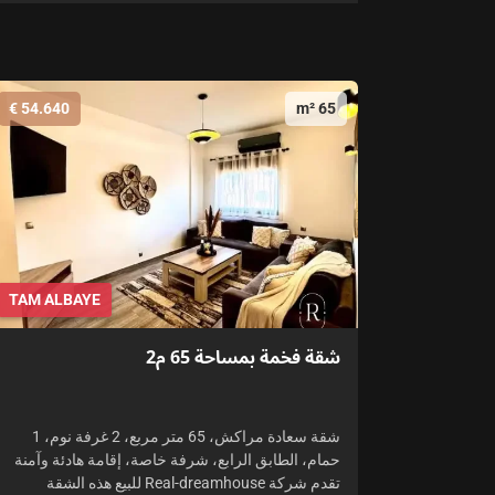
54.640 €
65 m²
TAM ALBAYE
شقة فخمة بمساحة 65 م2
شقة سعادة مراكش، 65 متر مربع، 2 غرفة نوم، 1
حمام، الطابق الرابع، شرفة خاصة، إقامة هادئة وآمنة
تقدم شركة Real-dreamhouse للبيع هذه الشقة