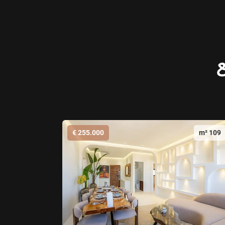
ع
255.000 €
109 m²