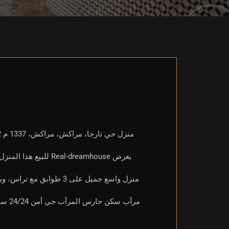
مرآب سكن حارس المرآب حي آمن 24/24 ساعة السعر: 7 200 000 MAD لمزيد من المعلومات يرجى الاتصال بنا في PV.