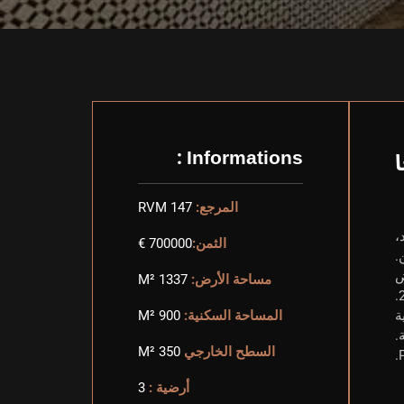
Informations :
المرجع:
RVM 147
ديد،
الثمن:
700000 €
.
طعة أرض
مساحة الأرض:
1337 M²
مكانية
المساحة السكنية:
900 M²
.
السطح الخارجي
350 M²
أرضية :
3