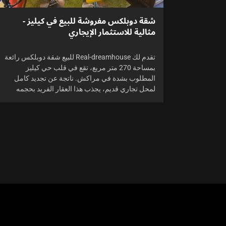
شقة دوبلكس مفروشة للبيع في كيليز -
مثالية للاستثمار الإيجاري
تقدم لك Real-dreamhouse للبيع شقة دوبلكس رائعة
بمساحة 270 متر مربع، تقع في قلب حي كيليز
المطلوب بشدة في مراكش. ناتجة عن تجديد كامل
لمحل تجاري قديم، يجذب هذا العقار الفريد بحجمه