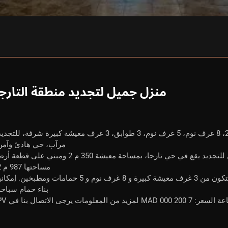
منزل جميل لتجديد منطقة التارجا
منزل حي تارجا، مراكش، مراكش، 1337 م 2، 8 غرف نوم، 5 غرف نوم، 3 طوابق، 3 غرف معيشة كبيرة شرفة، للتج
مرآب، حي هادئ وآمن
يعرض Real-dreamhouse للبيع هذا المنزل للتجديد يقع في حي تارجا، بمساحة معيشة 350 م 2 ومبني على ق
مساحتها 987 م 2.
منزل واسع جميل على 3 طوابق مع تراس، ويتكون من 3 غرف معيشة كبيرة و 8 غرف نوم و 5 حمامات ومطبخين. إ
بناء حمام سباحة