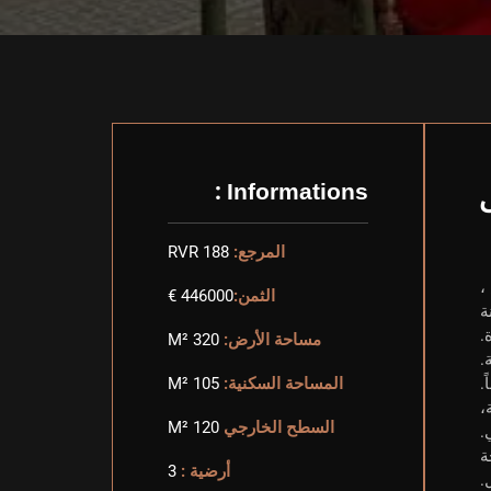
Informations :
المرجع:
RVR 188
س ،
الثمن:
446000 €
ة
.
مساحة الأرض:
320 M²
.
المساحة السكنية:
105 M²
،
السطح الخارجي
120 M²
.
ة
أرضية :
3
.