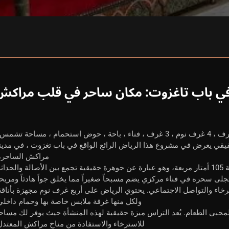
في باب تاغزوت: مكان ساحر في قلب مراكش
رياض مدينة مراكش ، 105 م 2 ، 4 غرف ، 4 غرف ، 4 غرف نوم ، 3 غرف ، فناء ، باحة ، حوض استحمام ، مساحة تشم
حقيقي يعرض في مشروع هذا الرياض الرائع الواقع في باب تغزوت ، في مدين
مراكش الساحرة
داثة.
جلى سحره في فناء مركزي يضم مسبحاً صغيراً مما يخلق جواً هادئاً ومريحاً
رخاء والتواصل الاجتماعي. يحتوي الرياض على أربع غرف نوم مجهزة بأناقة
ولكل منها غرفة ملابس خاصة بها وحمام داخلي
لمحبي الطعام. يُعد التراس ميزة حقيقية لهذه المنشأة حيث يوفر لك مساح
للاسترخاء والاستفادة من مناخ مراكش المعتدل