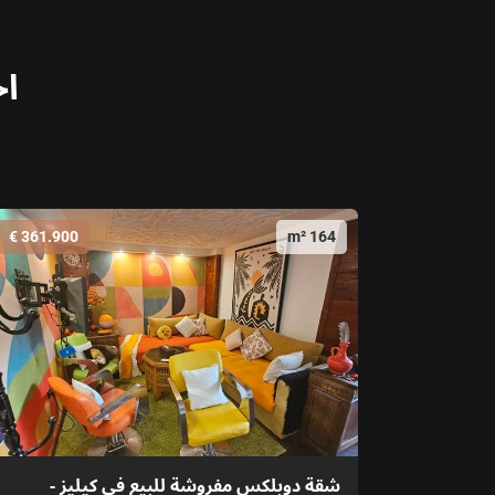
اخ
361.900 €
164 m²
شقة دوبلكس مفروشة للبيع في كيليز -