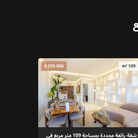
ع
255.000 €
109 m²
شقة رائعة مجددة بمساحة 109 متر مربع في