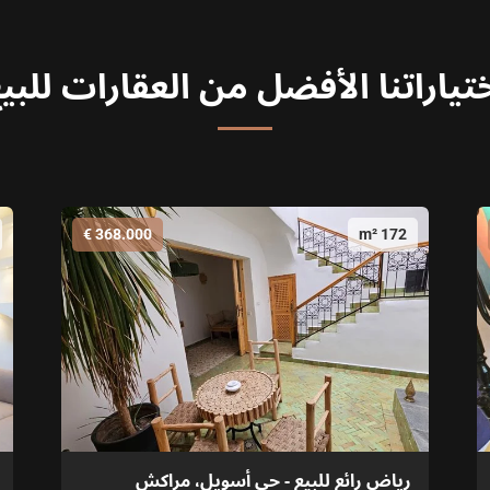
تياراتنا الأفضل من العقارات للبي
368.000 €
172 m²
رياض رائع للبيع - حي أسويل، مراكش