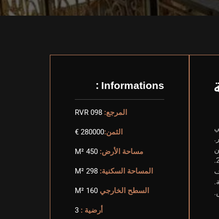
Informations :
المرجع:
RVR 098
ثالي
الثمن:
280000 €
.
ام من
مساحة الأرض:
450 M²
2 تحتوي على فناء جميل و3 غرف
المساحة السكنية:
298 M²
.
السطح الخارجي
160 M²
أرضية :
3