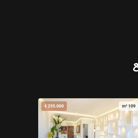
ع
255.000 €
109 m²