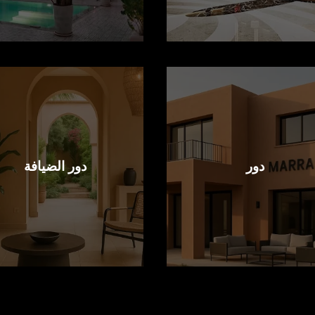
دور
دور الضيافة