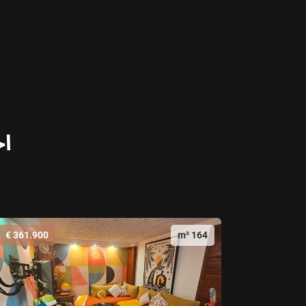
اخ
361.900 €
164 m²