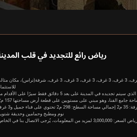
رياض رائع للتجديد في قلب المدينة
رياض رائع للتجديد، مراكش، 147 م2، 3 غرف، 3 غرف، 3 غرف، 3 غرف، 3 غرف، 3 غرف، شرفة(تراس)، مكان م
للاستثمار
يعرض ريال دريم هاوس للبيع هذا الرياض الجميل الذي سيتم تجديده في المدينة على بعد 5 دقائق فقط سيرًا على الأقد
حة جامع الفنا، وهو مبني على مستويين على قطعة أرض مساحتها 157 م2.
الطابق الأرضي: 147 م2 الطابق: 141 م2 الشرفة: 35 م2 إجمالي مساحة السطح: 298 م
نوم ومطبخ وحمامين وحديقة شتوية
، يُرجى الاتصال بنا في الخاص.