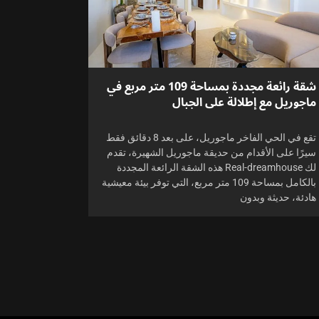
شقة رائعة مجددة بمساحة 109 متر مربع في
ماجوريل مع إطلالة على الجبال
تقع في الحي الفاخر ماجوريل، على بعد 8 دقائق فقط
سيرًا على الأقدام من حديقة ماجوريل الشهيرة، تقدم
لك Real-dreamhouse هذه الشقة الرائعة المجددة
بالكامل بمساحة 109 متر مربع، التي توفر بيئة معيشية
هادئة، حديثة وبدون