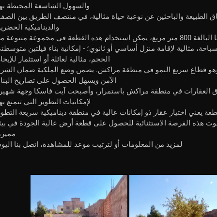
والسهول الشاسعة المحيطة بها
الطبيعة والباحثين عن نوعية حياة مثالية، في منتصف الطريق بين الصفا
والديناميكية الحضرية
قطعة أرض مثالية لعدة مشاريع بمساحتها البالغة 800 متر مربع، يمكن استخدام هذه القطعة في مجموعة متنوعة 
سباحة، مثالية لإقامة منزل أساسي أو ثانوي؛ - إمكانية بناء فيلتين متوسطت
الحجم، مثالية لعائلة أو استثمار للإيجار
هو قطاع سريع النمو في منطقة مراكش. يضمن وضع الملكية ضمان الشرا
الآمن ويسهل الحصول على تصاريح البناء
ق العقارات في منطقة مراكش باستمرار، وأصبحت آيت فاسكا وجهة شهير
لإمكانيات التطوير التي تتمتع بها
عة يعني اختيار عقار ذو إمكانات عالية في منطقة ديناميكية سريعة التطور
م مغربي 46 ألف يورو لا تفوت هذه الفرصة الاستثنائية للحصول على قطعة أرض عالية الجودة في بي
مميزة
لمزيد من المعلومات أو لترتيب موعد للمشاهدة، اتصل بنا اليوم