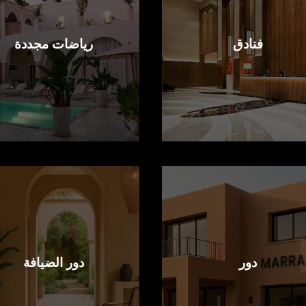
فنادق
رياضات مجددة
دور
دور الضيافة