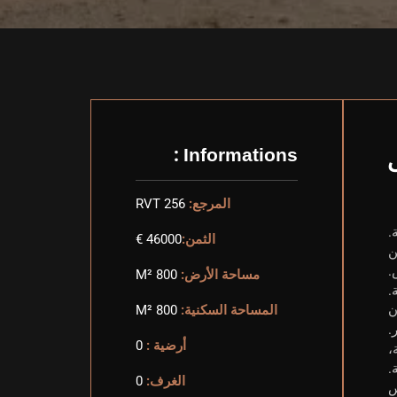
Informations :
المرجع:
RVT 256
الثمن:
46000 €
 30 كم فقط من
.
مساحة الأرض:
800 M²
.
ن
المساحة السكنية:
800 M²
.
أرضية :
0
،
.
الغرف:
0
س