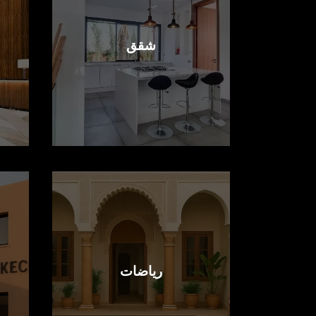
شقق
رياضات