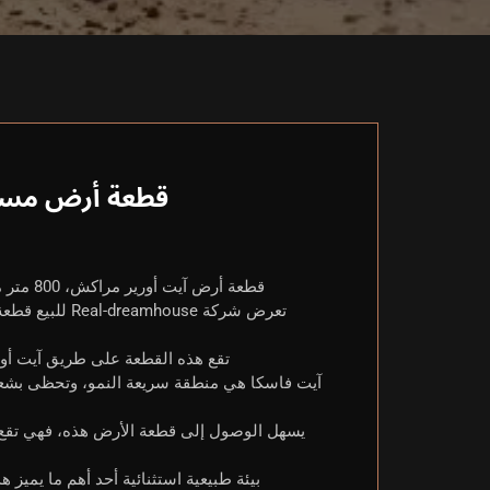
قطعة أرض مساحتها 800 م2 فرصة نادرة ب
قطعة أرض آيت أورير مراكش، 800 متر مربع، منطقة استراتيجية، بعنوان، مثالية لمشاريع متعد دة، منطقة ديناميكية.
تقع هذه القطعة على طريق آيت أوري
آيت فاسكا هي منطقة سريعة النمو، وتحظى بشعبية
يسهل الوصول إلى قطعة الأرض هذه، فهي تقع ع
بيئة طبيعية استثنائية أحد أهم ما يميز